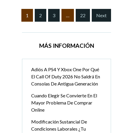
S
1
2
3
…
22
Next
i
t
e
P
MÁS INFORMACIÓN
a
g
i
Adiós A PS4 Y Xbox One Por Qué
n
El Call Of Duty 2026 No Saldrá En
a
Consolas De Antigua Generación
t
i
Cuando Elegir Se Convierte En El
o
Mayor Problema De Comprar
n
Online
Modificación Sustancial De
Condiciones Laborales ¿Tu