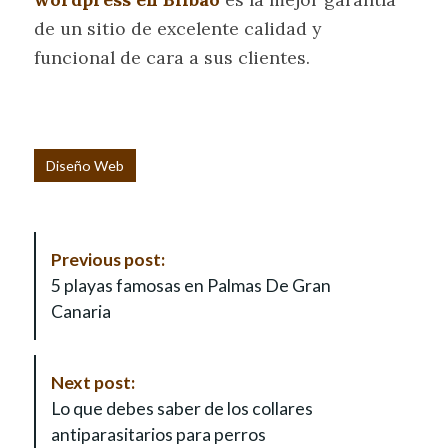
de un sitio de excelente calidad y
funcional de cara a sus clientes.
Diseño Web
P
Previous post:
o
5 playas famosas en Palmas De Gran
s
Canaria
t
N
a
Next post:
v
Lo que debes saber de los collares
i
antiparasitarios para perros