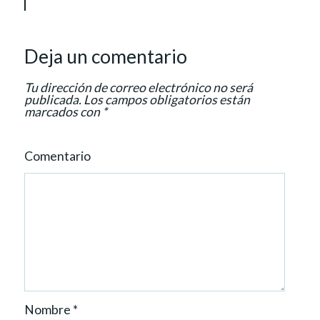
g
a
t
Deja un comentario
i
o
Tu dirección de correo electrónico no será
n
publicada.
Los campos obligatorios están
marcados con
*
Comentario
Nombre
*