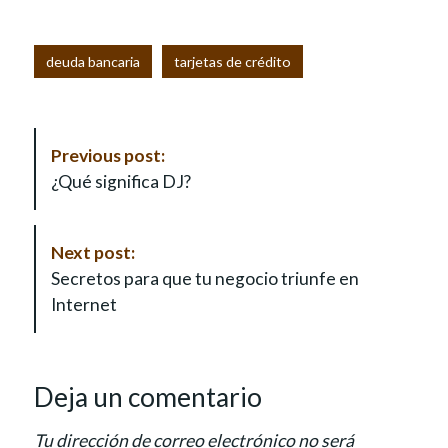
deuda bancaria
tarjetas de crédito
P
Previous post:
o
¿Qué significa DJ?
s
t
N
Next post:
a
Secretos para que tu negocio triunfe en
v
Internet
i
g
a
Deja un comentario
t
i
Tu dirección de correo electrónico no será