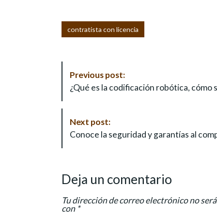
contratista con licencia
P
Previous post:
o
¿Qué es la codificación robótica, cómo 
s
t
N
Next post:
a
Conoce la seguridad y garantías al com
v
i
g
Deja un comentario
a
t
Tu dirección de correo electrónico no será
i
con
*