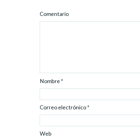
o
n
Comentario
Nombre
*
Correo electrónico
*
Web