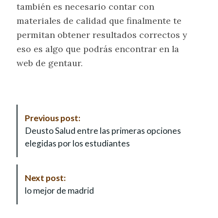
también es necesario contar con
materiales de calidad que finalmente te
permitan obtener resultados correctos y
eso es algo que podrás encontrar en la
web de gentaur.
P
Previous post:
o
Deusto Salud entre las primeras opciones
s
elegidas por los estudiantes
t
N
a
Next post:
v
lo mejor de madrid
i
g