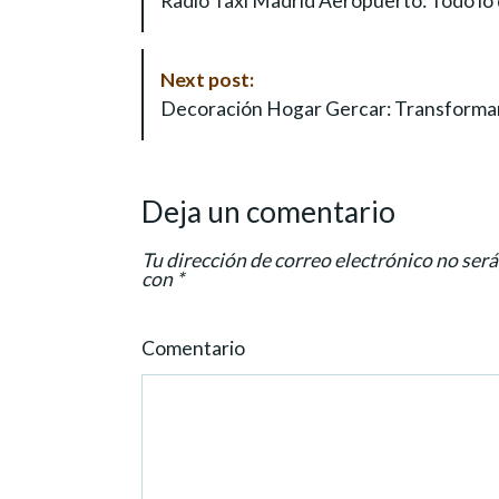
Radio Taxi Madrid Aeropuerto: Todo lo
s
t
N
Next post:
a
Decoración Hogar Gercar: Transforman
v
i
g
Deja un comentario
a
t
Tu dirección de correo electrónico no será
i
con
*
o
n
Comentario