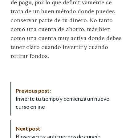
de pago,
por lo que definitivamente se
trata de un buen método donde puedes
conservar parte de tu dinero. No tanto
como una cuenta de ahorro, más bien
como una cuenta muy activa donde debes
tener claro cuando invertir y cuando
retirar fondos.
P
Previous post:
o
Invierte tu tiempo y comienza un nuevo
s
curso online
t
N
a
Next post:
v
Bioservicios: anticuerpos de conejo