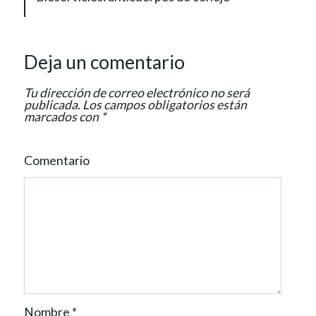
i
g
a
Deja un comentario
t
i
Tu dirección de correo electrónico no será
o
publicada.
Los campos obligatorios están
marcados con
*
n
Comentario
Nombre
*