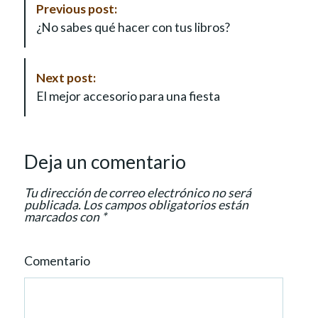
Previous post:
o
¿No sabes qué hacer con tus libros?
s
t
N
Next post:
a
El mejor accesorio para una fiesta
v
i
g
Deja un comentario
a
t
Tu dirección de correo electrónico no será
i
publicada.
Los campos obligatorios están
marcados con
*
o
n
Comentario