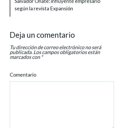
Salvador Oñate: influyente empresario
v
según la revista Expansión
i
g
a
Deja un comentario
t
i
Tu dirección de correo electrónico no será
o
publicada.
Los campos obligatorios están
marcados con
*
n
Comentario