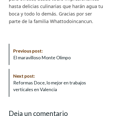
hasta delicias culinarias que harán agua tu
boca y todo lo demás. Gracias por ser
parte de la familia Whattodoincancun.
P
Previous post:
o
El maravilloso Monte Olimpo
s
t
N
Next post:
a
Reformas Doce, lo mejor en trabajos
v
verticales en Valencia
i
g
a
Deja un comentario
t