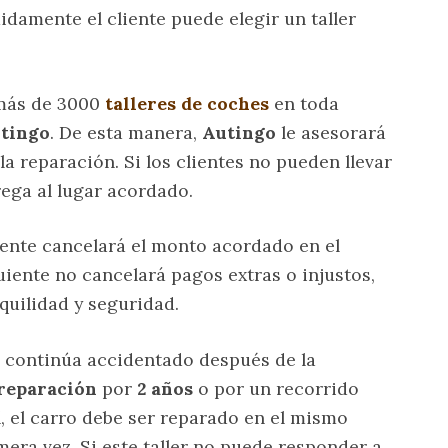
uidamente el cliente puede elegir un taller
 más de 3000
talleres de coches
en toda
tingo
. De esta manera,
Autingo
le asesorará
 la reparación. Si los clientes no pueden llevar
rega al lugar acordado.
liente cancelará el monto acordado en el
iente no cancelará pagos extras o injustos,
nquilidad y seguridad.
ro continúa accidentado después de la
 reparación
por
2 años
o por un recorrido
í, el carro debe ser reparado en el mismo
imera vez. Si este taller no puede responder a