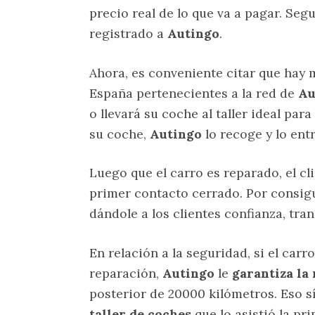
precio real de lo que va a pagar. Seg
registrado a
Autingo
.
Ahora, es conveniente citar que hay
España pertenecientes a la red de
Au
o llevará su coche al taller ideal para
su coche,
Autingo
lo recoge y lo ent
Luego que el carro es reparado, el c
primer contacto cerrado. Por consigu
dándole a los clientes confianza, tra
En relación a la seguridad, si el car
reparación,
Autingo
le
garantiza la
posterior de 20000 kilómetros. Eso s
taller de coches
que lo asistió la pr