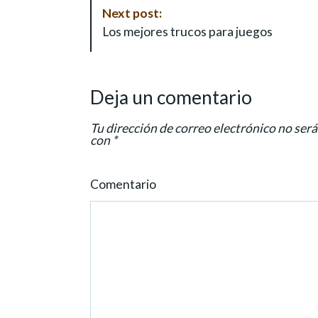
N
Next post:
a
Los mejores trucos para juegos
v
i
g
Deja un comentario
a
t
Tu dirección de correo electrónico no será
i
con
*
o
n
Comentario